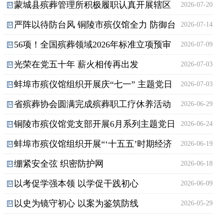
蒙城县殡葬管理所积极履职认真开展辖区
2026-07-20
一份离别之痛
行业自律
严阵以待防台风 铜陵市殡仪馆全力 防御台
2026-07-14
殡葬服务组织和个人备案工作
联系我们
56项！全国殡葬领域2026年标准立项预审
2026-07-09
风“巴威”
光荣在党五十年 薪火相传再出发
2026-07-03
会在京召开
蚌埠市殡仪馆组织开展庆“七一” 主题党日
2026-07-03
省殡葬协会圆满完成殡葬职工疗休养活动
2026-06-29
活动
铜陵市殡仪馆党支部开展6月系列主题党日
2026-06-24
蚌埠市殡仪馆组织开展“‘十五五’时期经济
2026-06-19
活动
绷紧安全弦 织密防护网
2026-06-18
社会 发展的重大战略任务”专题学习
以考促学强本领 以学促干践初心
2026-06-09
以史为镜守初心 以案为鉴筑防线
2026-05-29