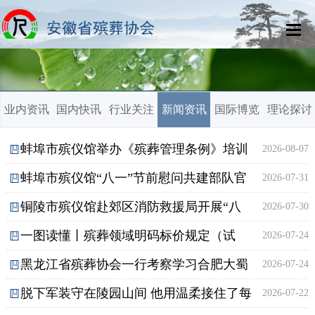
网站首页
业内资讯
国内快讯
行业关注
新闻资讯
国际博览
理论探讨
协会组织
协会动态
蚌埠市殡仪馆举办《殡葬管理条例》培训
2026-08-07
蚌埠市殡仪馆“八一”节前慰问共建部队官
2026-07-31
会
会员之窗
铜陵市殡仪馆赴郊区消防救援局开展“八
2026-07-30
兵
资讯中心
一图读懂丨殡葬领域明码标价规定（试
2026-07-24
一”夏日送清凉慰问
政策法规
黑龙江省殡葬协会一行考察学习合肥大蜀
2026-07-24
行）
殡葬文化
脱下军装守在陵园山间 他用温柔接住了每
2026-07-22
山文化陵园