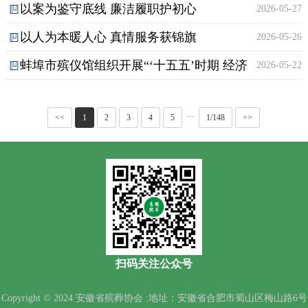
以案为鉴守底线 廉洁履职护初心
2026-05-27
以人为本暖人心 真情服务获锦旗
2026-05-26
蚌埠市殡仪馆组织开展“‘十五五’时期 经济
2026-05-22
社会发展的指导思想、重大原则和根本保证” 专题学
···
<<
1
2
3
4
5
1/148
>>
习
扫码关注公众号
Copyright © 2024 安徽省殡葬协会 :地址：安徽省合肥市蜀山区梅山路6号