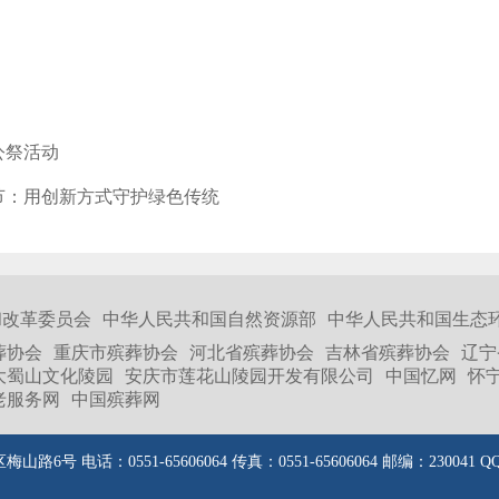
公祭活动
节：用创新方式守护绿色传统
和改革委员会
中华人民共和国自然资源部
中华人民共和国生态
葬协会
重庆市殡葬协会
河北省殡葬协会
吉林省殡葬协会
辽宁
大蜀山文化陵园
安庆市莲花山陵园开发有限公司
中国忆网
怀
老服务网
中国殡葬网
路6号 电话：0551-65606064 传真：0551-65606064 邮编：230041 Q